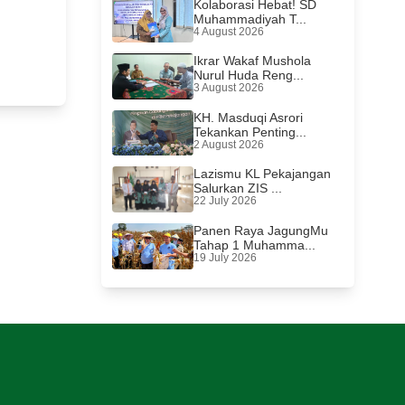
Kolaborasi Hebat! SD
Muhammadiyah T...
4 August 2026
Ikrar Wakaf Mushola
Nurul Huda Reng...
3 August 2026
KH. Masduqi Asrori
Tekankan Penting...
2 August 2026
Lazismu KL Pekajangan
Salurkan ZIS ...
22 July 2026
Panen Raya JagungMu
Tahap 1 Muhamma...
19 July 2026